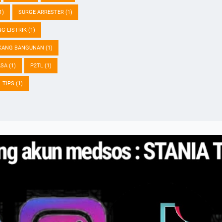
1)
SURGE ARRESTER
(1)
NG LISTRIK
(1)
KANG BANGUNAN
(1)
ASA
(1)
P2TL
(1)
TIPS
(1)