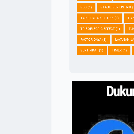
SLO
(1)
STABILIZER LISTRIK
(
TARIF DASAR LISTRIK
(1)
TIA
TRIBOELECRIC EFFECT
(1)
TU
FACTOR DAYA
(1)
LAYANAN J
SERTIFIKAT
(1)
TIMER
(1)