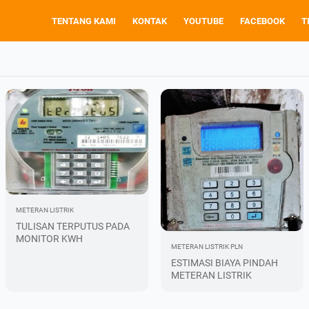
TENTANG KAMI
KONTAK
YOUTUBE
FACEBOOK
T
METERAN LISTRIK
TULISAN TERPUTUS PADA
MONITOR KWH
METERAN LISTRIK
PLN
ESTIMASI BIAYA PINDAH
METERAN LISTRIK