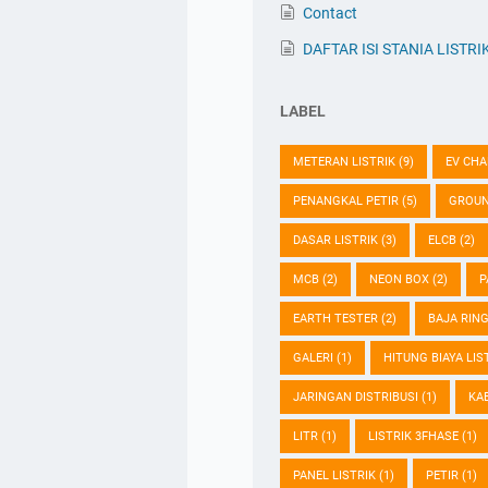
Contact
DAFTAR ISI STANIA LISTRI
LABEL
METERAN LISTRIK
(9)
EV CH
PENANGKAL PETIR
(5)
GROU
DASAR LISTRIK
(3)
ELCB
(2)
MCB
(2)
NEON BOX
(2)
P
EARTH TESTER
(2)
BAJA RIN
GALERI
(1)
HITUNG BIAYA LIS
JARINGAN DISTRIBUSI
(1)
KA
LITR
(1)
LISTRIK 3FHASE
(1)
PANEL LISTRIK
(1)
PETIR
(1)