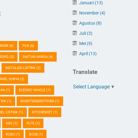
Januari
(13)
November
(4)
K
Agustus
(8)
Juli
(3)
Mei
(9)
ARGER
(6)
PLN
(6)
April
(13)
NDING
(5)
DAFTAR HARGA
(4)
INSTALASI LISTRIK
(2)
Translate
ANEL SURYA
(2)
Select Language
▼
GAN
(1)
ELECRIC VIHICLE
(1)
TRIK
(1)
INVERTER&RECTIFIER
(1)
BEL LISTRIK
(1)
KITCHENSET
(1)
NIDI
(1)
PLTS
(1)
RCBO
(1)
RCCB
(1)