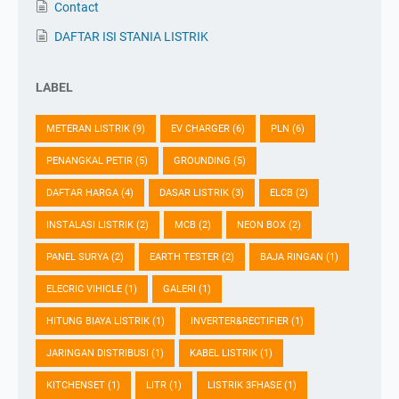
Contact
DAFTAR ISI STANIA LISTRIK
LABEL
METERAN LISTRIK
(9)
EV CHARGER
(6)
PLN
(6)
PENANGKAL PETIR
(5)
GROUNDING
(5)
DAFTAR HARGA
(4)
DASAR LISTRIK
(3)
ELCB
(2)
INSTALASI LISTRIK
(2)
MCB
(2)
NEON BOX
(2)
PANEL SURYA
(2)
EARTH TESTER
(2)
BAJA RINGAN
(1)
ELECRIC VIHICLE
(1)
GALERI
(1)
HITUNG BIAYA LISTRIK
(1)
INVERTER&RECTIFIER
(1)
JARINGAN DISTRIBUSI
(1)
KABEL LISTRIK
(1)
KITCHENSET
(1)
LITR
(1)
LISTRIK 3FHASE
(1)