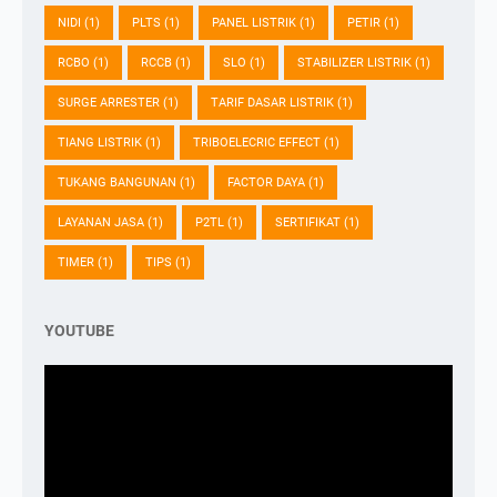
NIDI
(1)
PLTS
(1)
PANEL LISTRIK
(1)
PETIR
(1)
RCBO
(1)
RCCB
(1)
SLO
(1)
STABILIZER LISTRIK
(1)
SURGE ARRESTER
(1)
TARIF DASAR LISTRIK
(1)
TIANG LISTRIK
(1)
TRIBOELECRIC EFFECT
(1)
TUKANG BANGUNAN
(1)
FACTOR DAYA
(1)
LAYANAN JASA
(1)
P2TL
(1)
SERTIFIKAT
(1)
TIMER
(1)
TIPS
(1)
YOUTUBE