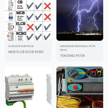
ELCB
MCB
RCBO
RCCB
GROUNDING
PENANGKAL PETIR
PETIR
MCB ELCB RCCB RCBO
TENTANG PETIR