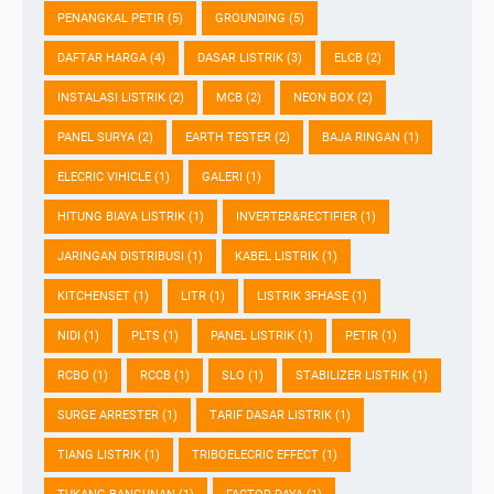
PENANGKAL PETIR
(5)
GROUNDING
(5)
DAFTAR HARGA
(4)
DASAR LISTRIK
(3)
ELCB
(2)
INSTALASI LISTRIK
(2)
MCB
(2)
NEON BOX
(2)
PANEL SURYA
(2)
EARTH TESTER
(2)
BAJA RINGAN
(1)
ELECRIC VIHICLE
(1)
GALERI
(1)
HITUNG BIAYA LISTRIK
(1)
INVERTER&RECTIFIER
(1)
JARINGAN DISTRIBUSI
(1)
KABEL LISTRIK
(1)
KITCHENSET
(1)
LITR
(1)
LISTRIK 3FHASE
(1)
NIDI
(1)
PLTS
(1)
PANEL LISTRIK
(1)
PETIR
(1)
RCBO
(1)
RCCB
(1)
SLO
(1)
STABILIZER LISTRIK
(1)
SURGE ARRESTER
(1)
TARIF DASAR LISTRIK
(1)
TIANG LISTRIK
(1)
TRIBOELECRIC EFFECT
(1)