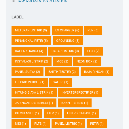
DAFTAR ISI STANIA LISTRIK
LABEL
METERAN LISTRIK
(9)
EV CHARGER
(6)
PLN
(6)
PENANGKAL PETIR
(5)
GROUNDING
(5)
DAFTAR HARGA
(4)
DASAR LISTRIK
(3)
ELCB
(2)
INSTALASI LISTRIK
(2)
MCB
(2)
NEON BOX
(2)
PANEL SURYA
(2)
EARTH TESTER
(2)
BAJA RINGAN
(1)
ELECRIC VIHICLE
(1)
GALERI
(1)
HITUNG BIAYA LISTRIK
(1)
INVERTER&RECTIFIER
(1)
JARINGAN DISTRIBUSI
(1)
KABEL LISTRIK
(1)
KITCHENSET
(1)
LITR
(1)
LISTRIK 3FHASE
(1)
NIDI
(1)
PLTS
(1)
PANEL LISTRIK
(1)
PETIR
(1)